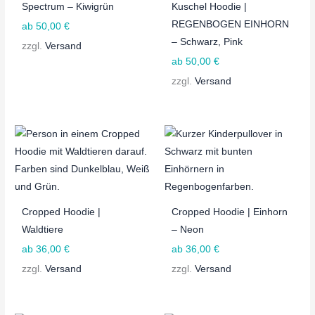
0
0
O
O
O
Spectrum – Kiwigrün
Kuschel Hoodie |
0
0
REGENBOGEN EINHORN
ab
50,00
€
T
T
T
€
€
– Schwarz, Pink
zzgl.
Versand
ab
50,00
€
zzgl.
Versand
Cropped Hoodie |
Cropped Hoodie | Einhorn
Waldtiere
– Neon
ab
36,00
€
ab
36,00
€
zzgl.
Versand
zzgl.
Versand