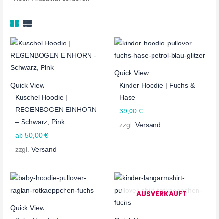
0
0
O
O
O
0
0
T
T
T
€
€
Quick View
Quick View
Kinder Hoodie | Fuchs &
Kuschel Hoodie |
Hase
REGENBOGEN EINHORN
39,00
€
– Schwarz, Pink
zzgl.
Versand
ab
50,00
€
zzgl.
Versand
AUSVERKAUFT
Quick View