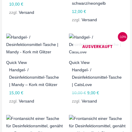
schwarz/neongelb
10,00
€
12,00
€
zzgl.
Versand
zzgl.
Versand
Ursprünglicher
Aktueller
-10%
Preis
Preis
war:
ist:
AUSVERKAUFT
10,00 €
9,00 €.
Quick View
Quick View
Handgel- /
Handgel- /
Desinfektionsmittel-Tasche
Desinfektionsmittel-Tasche
| Mandy – Kork mit Glitzer
| CatsLove
15,00
€
10,00
€
9,00
€
zzgl.
Versand
zzgl.
Versand