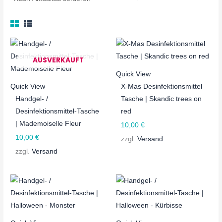
0
0
O
O
O
0
0
T
T
T
€
€
AUSVERKAUFT
Quick View
Quick View
X-Mas Desinfektionsmittel
Handgel- /
Tasche | Skandic trees on
Desinfektionsmittel-Tasche
red
| Mademoiselle Fleur
10,00
€
10,00
€
zzgl.
Versand
zzgl.
Versand