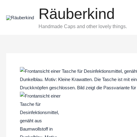
Zum
Räuberkind
Inhalt
springen
Handmade Caps and other lovely things.