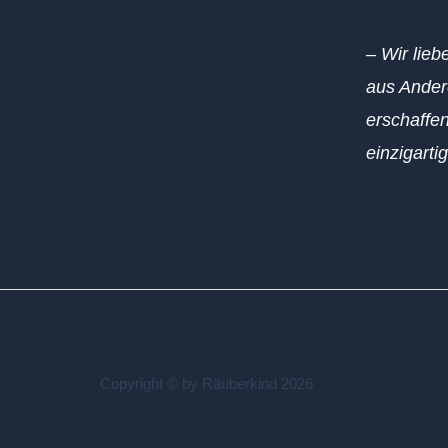
– Wir lieb
aus Ander
erschaffen
einzigarti
Copyright © by Räuberkind 2026