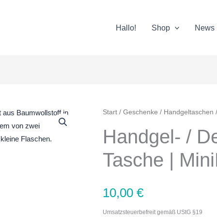
Hallo!
Shop
News
Handgel-
Start
/
Geschenke
/
Handgeltaschen
/
/
Handgel- / De
Desinfektionsmittel-
Tasche
Tasche | Min
|
MiniBoss
10,00
€
Menge
Umsatzsteuerbefreit gemäß UStG §19