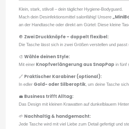
Klein, stark, stilvoll – dein täglicher Hygiene-Bodyguard.
„MiniB
Mach dein Desinfektionsmittel salonfähig! Unsere
an der Handtasche oder direkt am Gürtel: Diese kleine Tasche
Zwei Druckknöpfe – doppelt flexibel:
🔘
Die Tasche lässt sich in zwei Größen verstellen und passt 
Wähle deinen Style:
🎨
Knopfverlängerung aus SnapPap
Mit einer
in fünf
Praktischer Karabiner (optional):
🔗
Gold- oder Silberoptik
In edler
, um deine Tasche siche
Business trifft Alltag:
💼
Das Design mit kleinen Krawatten auf dunkelblauem Hintergr
Nachhaltig & handgemacht:
🌱
Jede Tasche wird mit viel Liebe zum Detail gefertigt und ste