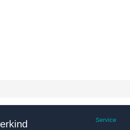
Service
erkind