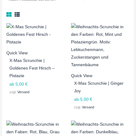
0
0
O
O
O
0
0
T
T
T
€
€
Quick View
X-Mas Scrunchie |
Goldenes Fest Hirsch –
Pistazie
Quick View
X-Mas Scrunchie | Ginger
ab
5,00
€
Joy
zzgl.
Versand
ab
5,00
€
zzgl.
Versand