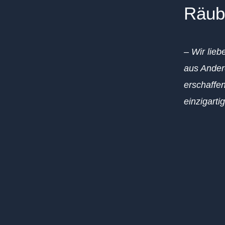
Räub
– Wir lieb
aus Ander
erschaffen
einzigarti