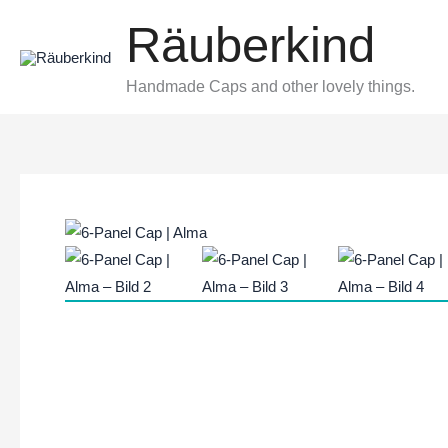
Zum
Räuberkind
Inhalt
springen
Handmade Caps and other lovely things.