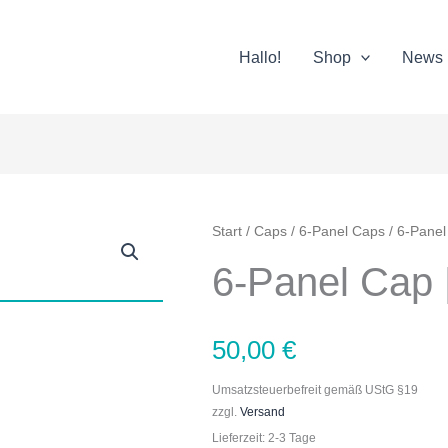
Hallo!
Shop
News
6-
Start
/
Caps
/
6-Panel Caps
/ 6-Panel
Panel
6-Panel Cap 
Cap
|
Alma
50,00
€
Menge
Umsatzsteuerbefreit gemäß UStG §19
zzgl.
Versand
Lieferzeit: 2-3 Tage