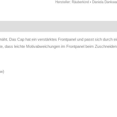
Hersteller:
Räuberkind • Daniela Dankward
ewertungen
enäht. Das Cap hat ein verstärktes Frontpanel und passt sich durch e
chte, dass leichte Motivabweichungen im Frontpanel beim Zuschneid
/w)