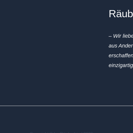
Räub
– Wir lieb
aus Ander
erschaffen
einzigarti