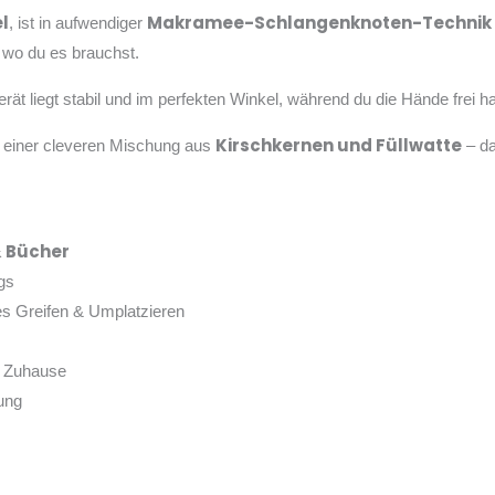
l
Makramee-Schlangenknoten-Technik
, ist in aufwendiger
, wo du es brauchst.
t liegt stabil und im perfekten Winkel, während du die Hände frei h
Kirschkernen und Füllwatte
s einer cleveren Mischung aus
– da
& Bücher
egs
es Greifen & Umplatzieren
s Zuhause
ung