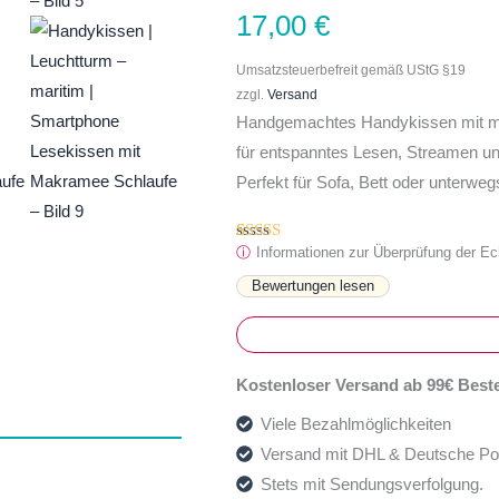
17,00
€
Umsatzsteuerbefreit gemäß UStG §19
zzgl.
Versand
Handgemachtes Handykissen mit ma
für entspanntes Lesen, Streamen u
Perfekt für Sofa, Bett oder unterwegs
ⓘ
Informationen zur Überprüfung der E
Bewertet mit
1
5.00
von 5,
basierend
auf
Kundenbewertung
Kostenloser Versand ab 99€ Beste
Viele Bezahlmöglichkeiten
Versand mit DHL & Deutsche Po
Stets mit Sendungsverfolgung.