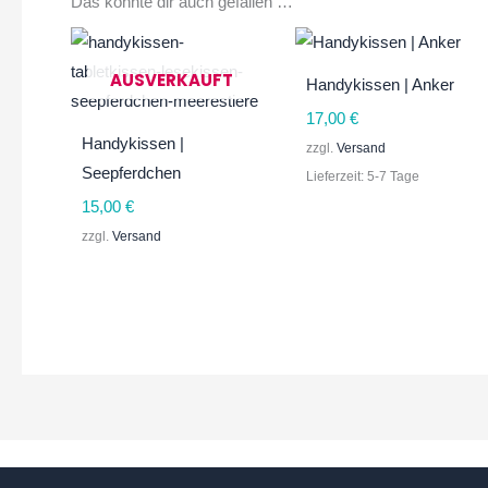
Das könnte dir auch gefallen …
AUSVERKAUFT
Handykissen | Anker
17,00
€
Handykissen |
zzgl.
Versand
Seepferdchen
Lieferzeit: 5-7 Tage
15,00
€
zzgl.
Versand