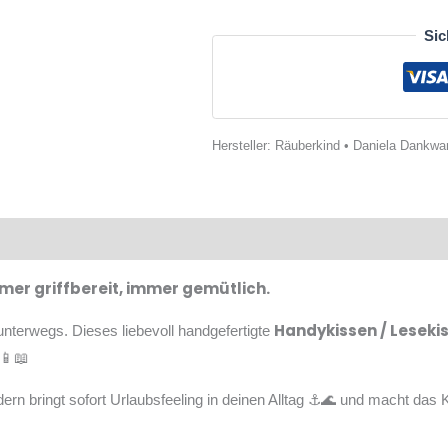
Sic
Hersteller:
Räuberkind • Daniela Dankward
oduktsicherheit
Bewertungen
mer griffbereit, immer gemütlich.
Handykissen / Leseki
nterwegs. Dieses liebevoll handgefertigte
 📱📖
ern bringt sofort Urlaubsfeeling in deinen Alltag ⚓️🌊 und macht das