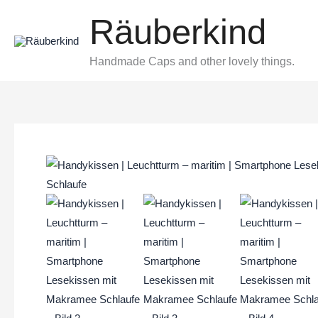
Zum
Räuberkind
Inhalt
springen
Handmade Caps and other lovely things.