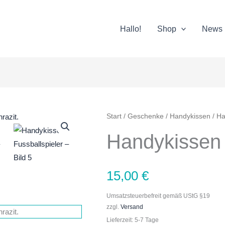
Hallo!
Shop
News
Handykissen
Start
/
Geschenke
/
Handykissen
/ Ha
|
Handykissen |
Fussballspieler
Menge
15,00
€
Umsatzsteuerbefreit gemäß UStG §19
zzgl.
Versand
Lieferzeit: 5-7 Tage