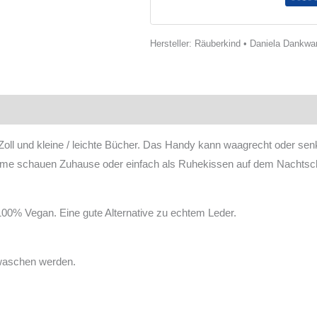
Hersteller:
Räuberkind • Daniela Dankward
oduktsicherheit
Bewertungen
7 Zoll und kleine / leichte Bücher. Das Handy kann waagrecht oder se
Filme schauen Zuhause oder einfach als Ruhekissen auf dem Nachtsch
100% Vegan. Eine gute Alternative zu echtem Leder.
waschen werden.