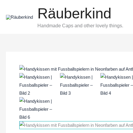
Zum
Räuberkind
Inhalt
springen
Handmade Caps and other lovely things.