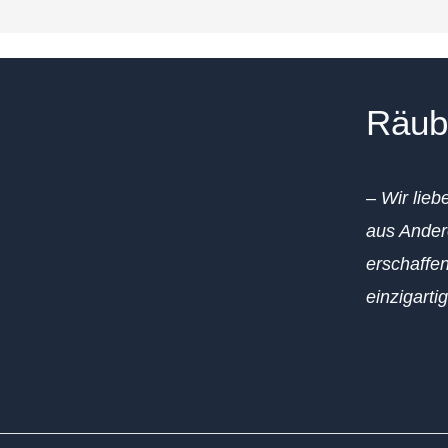
Räub
– Wir lieb
aus Ander
erschaffen
einzigarti