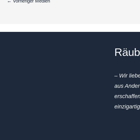
←
Vorheriger Medien
Räub
– Wir lieb
aus Ander
erschaffen
einzigarti